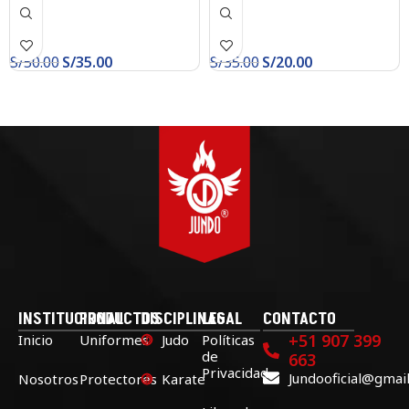
S/
50.00
S/
35.00
S/
35.00
S/
20.00
INSTITUCIONAL
PRODUCTOS
DISCIPLINAS
LEGAL
CONTACTO
+51 907 399
Inicio
Uniformes
Judo
Políticas
de
663
Privacidad
Jundooficial@gmai
Nosotros
Protectores
Karate