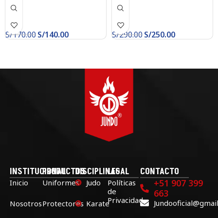
S/
170.00
S/
140.00
S/
290.00
S/
250.00
INSTITUCIONAL
PRODUCTOS
DISCIPLINAS
LEGAL
CONTACTO
+51 907 399
Inicio
Uniformes
Judo
Políticas
de
663
Privacidad
Jundooficial@gmai
Nosotros
Protectores
Karate