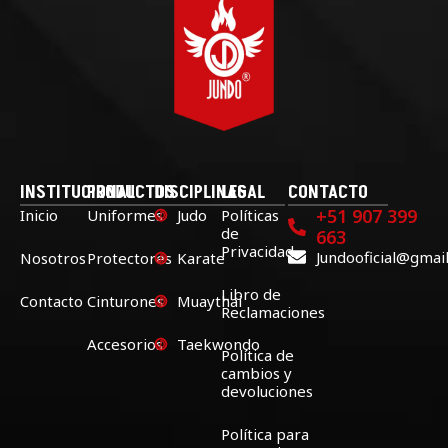
INSTITUCIONAL
PRODUCTOS
DISCIPLINAS
LEGAL
CONTACTO
+51 907 399
Inicio
Uniformes
Judo
Políticas
de
663
Privacidad
Jundooficial@gmai
Nosotros
Protectores
Karate
Libro de
Contacto
Cinturones
Muaythai
Reclamaciones
Accesorios
Taekwondo
Política de
cambios y
devoluciones
Política para