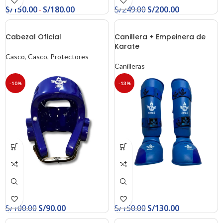
S/
150.00
S/
180.00
S/
249.00
S/
200.00
-
Cabezal Oficial
Canillera + Empeinera de
Karate
Casco
,
Casco
,
Protectores
Canilleras
-10%
-13%
S/
100.00
S/
90.00
S/
150.00
S/
130.00