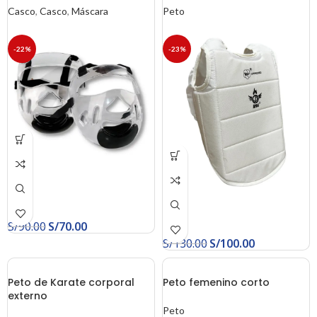
Casco
,
Casco
,
Máscara
Peto
-22%
-23%
S/
90.00
S/
70.00
S/
130.00
S/
100.00
Peto de Karate corporal
Peto femenino corto
externo
Peto