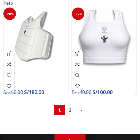
Peto
-28%
-29%
S/
250.00
S/
180.00
S/
140.00
S/
100.00
1
2
→