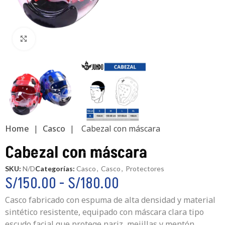
Clic para ampliar
Home
|
Casco
|
Cabezal con máscara
Cabezal con máscara
SKU:
N/D
Categorías:
Casco
,
Casco
,
Protectores
S/
150.00
-
S/
180.00
Casco fabricado con espuma de alta densidad y material
sintético resistente, equipado con máscara clara tipo
escudo facial que protege nariz, mejillas y mentón.