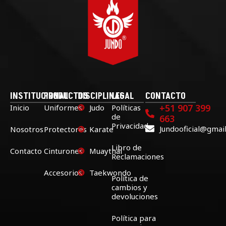
INSTITUCIONAL
PRODUCTOS
DISCIPLINAS
LEGAL
CONTACTO
+51 907 399
Inicio
Uniformes
Judo
Políticas
de
663
Privacidad
Jundooficial@gmai
Nosotros
Protectores
Karate
Libro de
Contacto
Cinturones
Muaythai
Reclamaciones
Accesorios
Taekwondo
Política de
cambios y
devoluciones
Política para