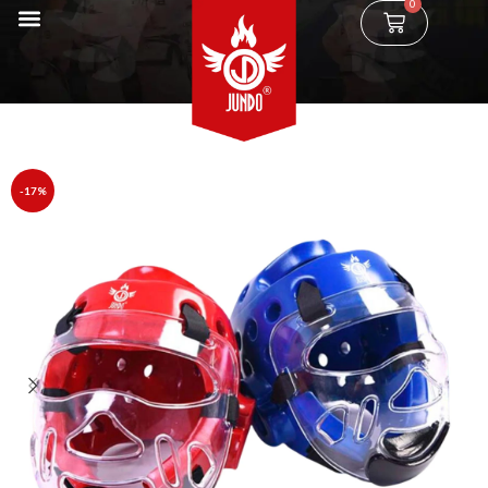
0
-17%