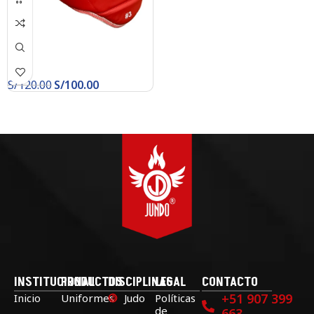
S/
120.00
S/
100.00
INSTITUCIONAL
PRODUCTOS
DISCIPLINAS
LEGAL
CONTACTO
+51 907 399
Inicio
Uniformes
Judo
Políticas
de
663