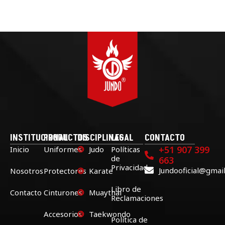
INSTITUCIONAL
PRODUCTOS
DISCIPLINAS
LEGAL
CONTACTO
+51 907 399
Inicio
Uniformes
Judo
Políticas
de
663
Privacidad
Jundooficial@gmai
Nosotros
Protectores
Karate
Libro de
Contacto
Cinturones
Muaythai
Reclamaciones
Accesorios
Taekwondo
Política de