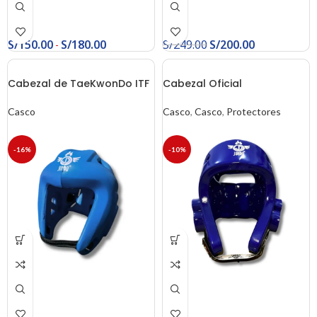
S/
150.00
S/
180.00
S/
249.00
S/
200.00
-
Cabezal de TaeKwonDo ITF
Cabezal Oficial
Casco
Casco
,
Casco
,
Protectores
-16%
-10%