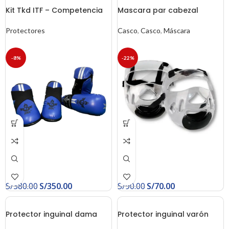
Kit Tkd ITF – Competencia
Mascara par cabezal
Protectores
Casco
,
Casco
,
Máscara
-8%
-22%
S/
380.00
S/
350.00
S/
90.00
S/
70.00
Protector inguinal dama
Protector inguinal varón