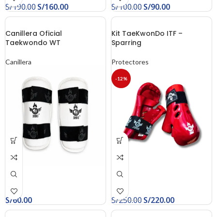
S/
190.00
S/
160.00
S/
100.00
S/
90.00
Canillera Oficial
Kit TaeKwonDo ITF –
Taekwondo WT
Sparring
Canillera
Protectores
-12%
S/
60.00
S/
250.00
S/
220.00