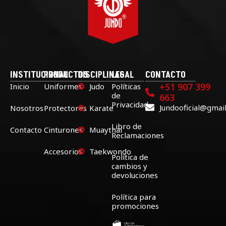
INSTITUCIONAL
PRODUCTOS
DISCIPLINAS
LEGAL
CONTACTO
+51 907 399
Inicio
Uniformes
Judo
Políticas
de
663
Privacidad
Jundooficial@gmai
Nosotros
Protectores
Karate
Libro de
Contacto
Cinturones
Muaythai
Reclamaciones
Accesorios
Taekwondo
Política de
cambios y
devoluciones
Política para
promociones