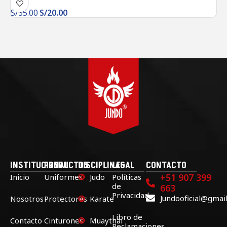
S/
35.00
S/
20.00
INSTITUCIONAL
PRODUCTOS
DISCIPLINAS
LEGAL
CONTACTO
+51 907 399
Inicio
Uniformes
Judo
Políticas
de
663
Privacidad
Jundooficial@gmai
Nosotros
Protectores
Karate
Libro de
Contacto
Cinturones
Muaythai
Reclamaciones