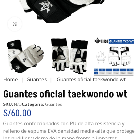
Clic para ampliar
Home
|
Guantes
|
Guantes oficial taekwondo wt
Guantes oficial taekwondo wt
SKU:
N/D
Categoría:
Guantes
S/
60.00
Guantes confeccionados con PU de alta resistencia y
relleno de espuma EVA densidad media-alta que protege
los nudillos y dorso de la mano frente a impactos