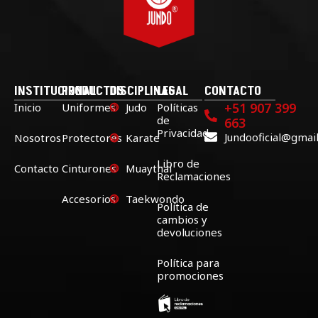
INSTITUCIONAL
PRODUCTOS
DISCIPLINAS
LEGAL
CONTACTO
+51 907 399
Inicio
Uniformes
Judo
Políticas
de
663
Privacidad
Jundooficial@gmai
Nosotros
Protectores
Karate
Libro de
Contacto
Cinturones
Muaythai
Reclamaciones
Accesorios
Taekwondo
Política de
cambios y
devoluciones
Política para
promociones