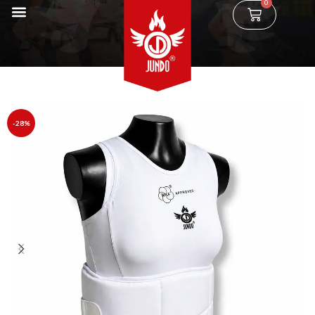
0
-28%