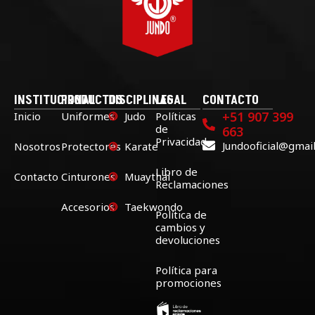
INSTITUCIONAL
PRODUCTOS
DISCIPLINAS
LEGAL
CONTACTO
+51 907 399
Inicio
Uniformes
Judo
Políticas
de
663
Privacidad
Jundooficial@gmai
Nosotros
Protectores
Karate
Libro de
Contacto
Cinturones
Muaythai
Reclamaciones
Accesorios
Taekwondo
Política de
cambios y
devoluciones
Política para
promociones