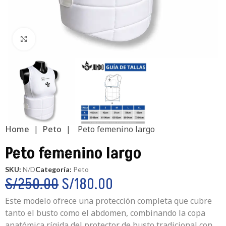
Clic para ampliar
Home
|
Peto
|
Peto femenino largo
Peto femenino largo
SKU:
N/D
Categoría:
Peto
S/
250.00
S/
180.00
Este modelo ofrece una protección completa que cubre
tanto el busto como el abdomen, combinando la copa
anatómica rígida del protector de busto tradicional con