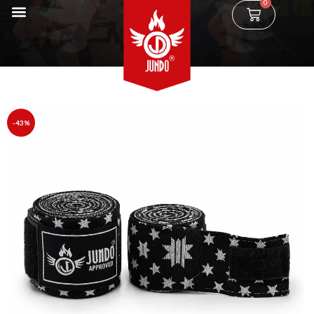
0
-43%