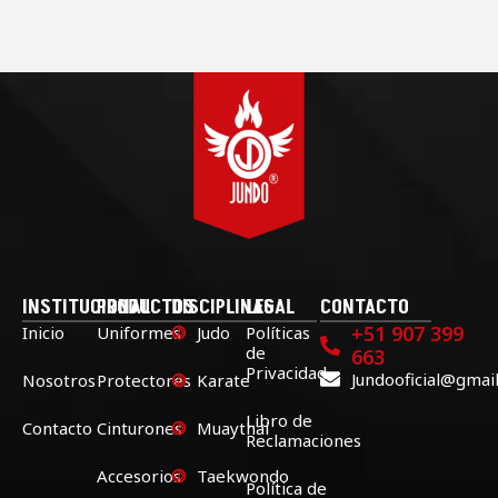
INSTITUCIONAL
PRODUCTOS
DISCIPLINAS
LEGAL
CONTACTO
+51 907 399
Inicio
Uniformes
Judo
Políticas
de
663
Privacidad
Jundooficial@gmai
Nosotros
Protectores
Karate
Libro de
Contacto
Cinturones
Muaythai
Reclamaciones
Accesorios
Taekwondo
Política de