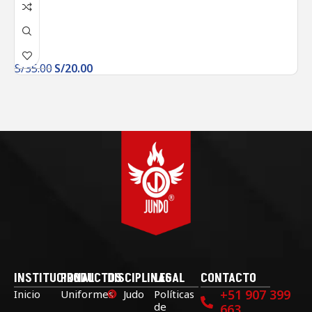
S/
35.00
S/
20.00
INSTITUCIONAL
PRODUCTOS
DISCIPLINAS
LEGAL
CONTACTO
+51 907 399
Inicio
Uniformes
Judo
Políticas
de
663