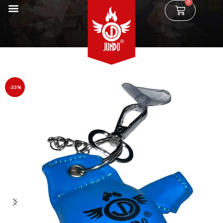
0
-33%