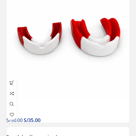
S/
50.00
S/
35.00