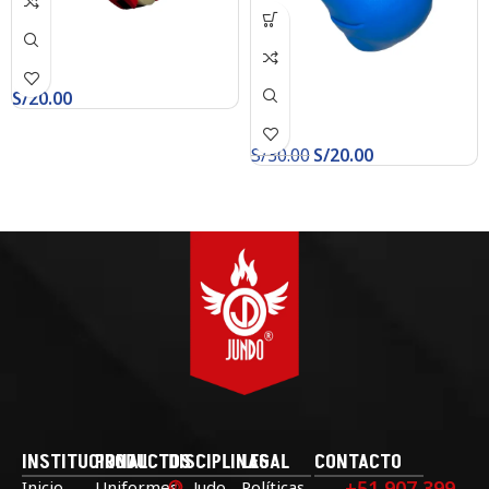
S/
20.00
S/
30.00
S/
20.00
INSTITUCIONAL
PRODUCTOS
DISCIPLINAS
LEGAL
CONTACTO
+51 907 399
Inicio
Uniformes
Judo
Políticas