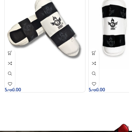
S/
60.00
S/
60.00