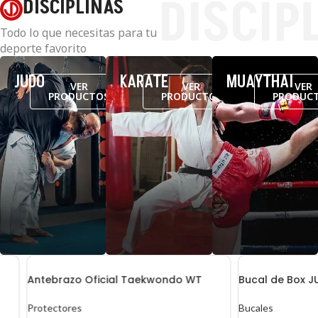
DISCIP
DISCIPLINAS
Todo lo que necesitas para tu
deporte favorito
JUDO
KARATE
MUAYTHAI
VER
VER
VER
PRODUCTOS
PRODUCTOS
PRODUC
Antebrazo Oficial Taekwondo WT
Bucal de Box JUNDO
Protectores
Bucales