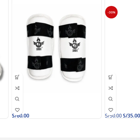
-30%
S/
60.00
S/
50.00
S/
35.00