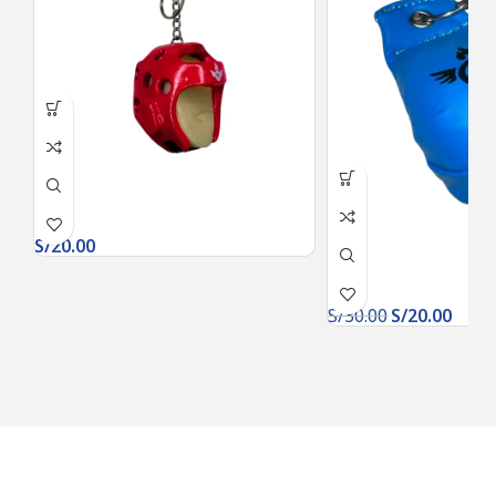
S/
20.00
S/
30.00
S/
20.00