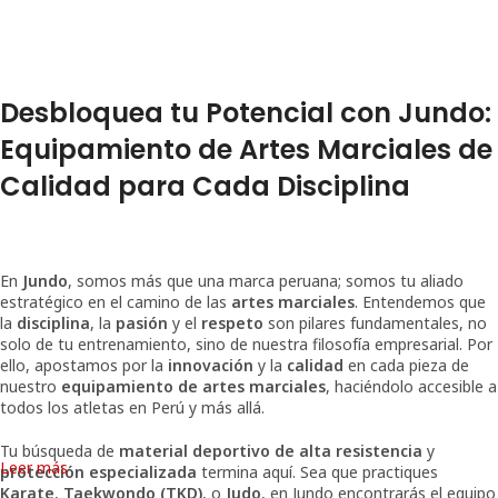
Desbloquea tu Potencial con Jundo:
Equipamiento de Artes Marciales de
Calidad para Cada Disciplina
En
Jundo
, somos más que una marca peruana; somos tu aliado
estratégico en el camino de las
artes marciales
. Entendemos que
la
disciplina
, la
pasión
y el
respeto
son pilares fundamentales, no
solo de tu entrenamiento, sino de nuestra filosofía empresarial. Por
ello, apostamos por la
innovación
y la
calidad
en cada pieza de
nuestro
equipamiento de artes marciales
, haciéndolo accesible a
todos los atletas en Perú y más allá.
Tu búsqueda de
material deportivo de alta resistencia
y
Leer más
protección especializada
termina aquí. Sea que practiques
Karate
,
Taekwondo (TKD)
, o
Judo
, en Jundo encontrarás el equipo